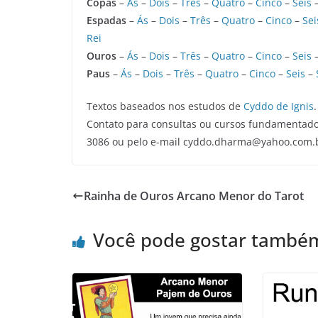
Copas
–
Ás
–
Dois
–
Três
–
Quatro
–
Cinco
–
Seis
Espadas
–
Ás
–
Dois
–
Três
–
Quatro
–
Cinco
–
Sei
Rei
Ouros
–
Ás
–
Dois
–
Três
–
Quatro
–
Cinco
–
Seis
Paus
–
Ás
–
Dois
–
Três
–
Quatro
–
Cinco
–
Seis
–
Textos baseados nos estudos de
Cyddo de Ignis
.
Contato para consultas ou cursos fundamentado
3086 ou pelo e-mail cyddo.dharma@yahoo.com.
Rainha de Ouros Arcano Menor do Tarot
Você pode gostar també