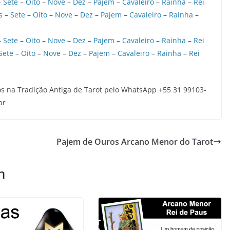
–
Sete
–
Oito
–
Nove
–
Dez
–
Pajem
–
Cavaleiro
–
Rainha
–
Rei
s
–
Sete
–
Oito
–
Nove
–
Dez
–
Pajem
–
Cavaleiro
–
Rainha
–
–
Sete
–
Oito
–
Nove
–
Dez
–
Pajem
–
Cavaleiro
–
Rainha
–
Rei
Sete
–
Oito
–
Nove
–
Dez
–
Pajem
–
Cavaleiro
–
Rainha
–
Rei
s na Tradição Antiga de Tarot pelo WhatsApp +55 31 99103-
br
Pajem de Ouros Arcano Menor do Tarot
m