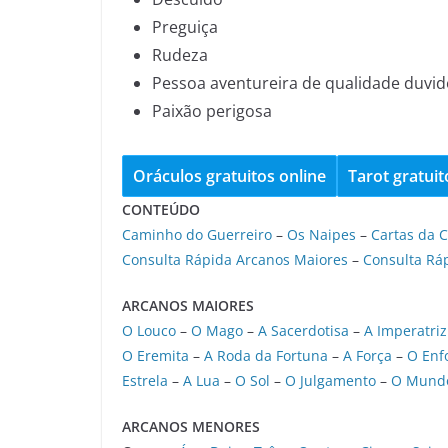
Preguiça
Rudeza
Pessoa aventureira de qualidade duvi
Paixão perigosa
Oráculos gratuitos online
Tarot gratuit
CONTEÚDO
Caminho do Guerreiro
–
Os Naipes
–
Cartas da C
Consulta Rápida Arcanos Maiores
–
Consulta Rá
ARCANOS MAIORES
O Louco
–
O Mago
–
A Sacerdotisa
–
A Imperatriz
O Eremita
–
A Roda da Fortuna
–
A Força
–
O Enf
Estrela
–
A Lua
–
O Sol
–
O Julgamento
–
O Mund
ARCANOS MENORES