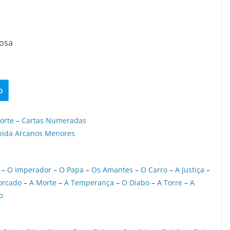
dosa
o
orte
–
Cartas Numeradas
pida Arcanos Menores
–
O Imperador
–
O Papa
–
Os Amantes
–
O Carro
–
A Justiça
–
orcado
–
A Morte
–
A Temperança
–
O Diabo
–
A Torre
–
A
o