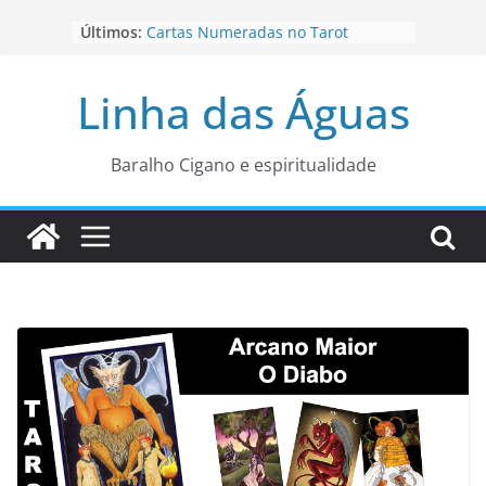
Pular
Últimos:
Cartas Numeradas no Tarot
para
Baralhos Tsara da Andara
o
Aviso do carteado do Zé Pilintra
Linha das Águas
para está fase
conteúdo
Os Naipes no Tarot
Cartas da Corte no Tarot
Baralho Cigano e espiritualidade